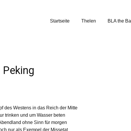
Startseite
Thelen
BLA the B
r Peking
pf des Westens in das Reich der Mitte
nur trinken und um Wasser beten
 Abendland ohne Sinn für morgen
doch nur als Exempel der Missetat