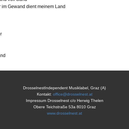
er im Gewand dient meinem Land
r
and
DrosselnestIndependent Musiklabel, Graz (A)
Kontakt:
office@drosselnest.at
Impressum Drosselnest c/o Herwig Thelen
Obere Teichstraße 53a 8010 Graz
www.drosselnest.at