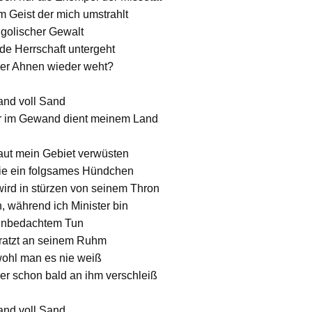
m Geist der mich umstrahlt
ngolischer Gewalt
de Herrschaft untergeht
ner Ahnen wieder weht?
Hand voll Sand
er im Gewand dient meinem Land
 laut mein Gebiet verwüsten
 wie ein folgsames Hündchen
ird in stürzen von seinem Thron
 während ich Minister bin
 unbedachtem Tun
kratzt an seinem Ruhm
wohl man es nie weiß
ser schon bald an ihm verschleiß
Hand voll Sand