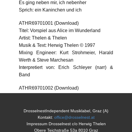
Es ging neben mir, ich nebenher
Sprich: ein Kaninchen und ich
ATHR69701001 (Download)
Titel: Vorspiel aus Alice im Wunderland
Artist: Thelen & Thelen
Musik & Text: Herwig Thelen © 1997
Mixing Engineer: Kurt Strohmeier, Harald
Werth & Steve Marchesan
Interpretiert von: Erich Schleyer (narr) &
Band
ATHR69701002 (Download)
Titel: Ein Kaninchen
Artist: Thelen & Thelen feat. Britta Krause
Musik & Text: Herwig Thelen © 1997
DrosselnestIndependent Musiklabel, Graz (A)
Mixing Engineer: Kurt Strohmeier, Harald
Kontakt:
office@drosselnest.at
Impressum Drosselnest c/o Herwig Thelen
Werth & Steve Marchesan
Obere Teichstraße 53a 8010 Graz