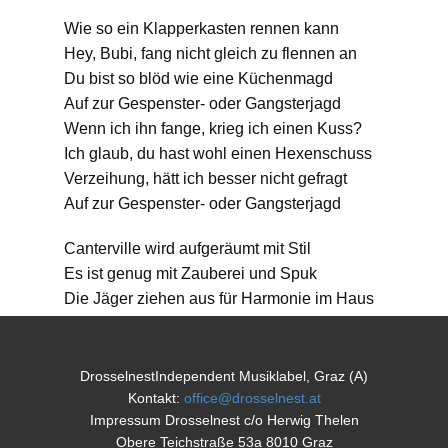
Wie so ein Klapperkasten rennen kann
Hey, Bubi, fang nicht gleich zu flennen an
Du bist so blöd wie eine Küchenmagd
Auf zur Gespenster- oder Gangsterjagd
Wenn ich ihn fange, krieg ich einen Kuss?
Ich glaub, du hast wohl einen Hexenschuss
Verzeihung, hätt ich besser nicht gefragt
Auf zur Gespenster- oder Gangsterjagd
Canterville wird aufgeräumt mit Stil
Es ist genug mit Zauberei und Spuk
Die Jäger ziehen aus für Harmonie im Haus
Manch dummes Wesen denkt, ein Hund
kann gar nicht lesen
DrosselnestIndependent Musiklabel, Graz (A)
Ich sag nur: papperlapapp, denn es ist nicht
Kontakt:
office@drosselnest.at
schwer
Impressum Drosselnest c/o Herwig Thelen
Obere Teichstraße 53a 8010 Graz
Hier liegt ein großer Sack und drauf steht