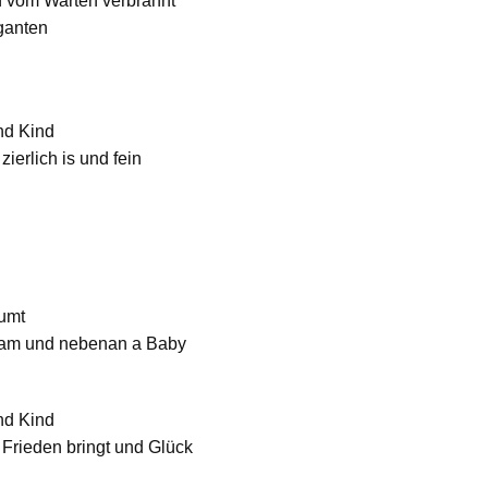
 vom Warten verbrannt
ganten
nd Kind
 zierlich is und fein
äumt
Gram und nebenan a Baby
nd Kind
as Frieden bringt und Glück