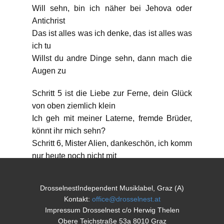
Will sehn, bin ich näher bei Jehova oder
Antichrist
Das ist alles was ich denke, das ist alles was
ich tu
Willst du andre Dinge sehn, dann mach die
Augen zu
Schritt 5 ist die Liebe zur Ferne, dein Glück
von oben ziemlich klein
Ich geh mit meiner Laterne, fremde Brüder,
könnt ihr mich sehn?
Schritt 6, Mister Alien, dankeschön, ich komm
nur heute noch nicht mit
Ein Schritt zuviel und man fiel ohne Netz auf
die Erde, auf die dumme Erde
DrosselnestIndependent Musiklabel, Graz (A)
Kann ich dich nicht sehn, oder bist du nur da
Kontakt:
office@drosselnest.at
unten
Impressum Drosselnest c/o Herwig Thelen
Werf dir ein Seil zu fang es schön
Obere Teichstraße 53a 8010 Graz