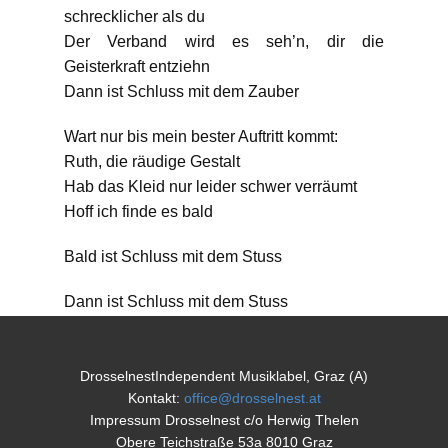
schrecklicher als du
Der Verband wird es seh’n, dir die
Geisterkraft entziehn
Dann ist Schluss mit dem Zauber
Wart nur bis mein bester Auftritt kommt:
Ruth, die räudige Gestalt
Hab das Kleid nur leider schwer verräumt
Hoff ich finde es bald
Bald ist Schluss mit dem Stuss
Dann ist Schluss mit dem Stuss
ATHR69601010 (Download)
Titel: Schluss mit dem Zauber
DrosselnestIndependent Musiklabel, Graz (A)
Artist: Thelen & Thelen
Kontakt:
office@drosselnest.at
Impressum Drosselnest c/o Herwig Thelen
Musik & Text: Herwig Thelen © 1996
Obere Teichstraße 53a 8010 Graz
Mixing Engineer: Harald Werth