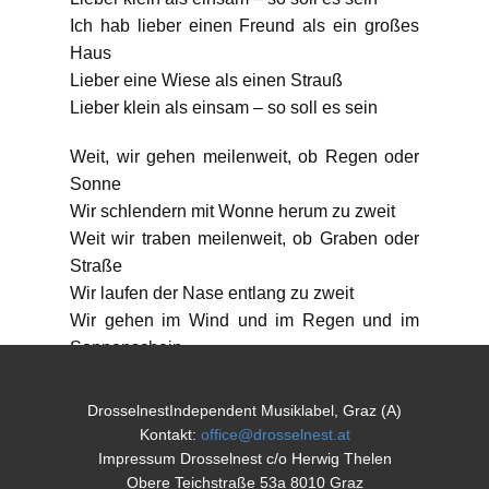
Ich hab lieber einen Freund als ein großes
Haus
Lieber eine Wiese als einen Strauß
Lieber klein als einsam – so soll es sein
Weit, wir gehen meilenweit, ob Regen oder
Sonne
Wir schlendern mit Wonne herum zu zweit
Weit wir traben meilenweit, ob Graben oder
Straße
Wir laufen der Nase entlang zu zweit
Wir gehen im Wind und im Regen und im
Sonnenschein
Wackeln mit dem Po – so soll es sein
DrosselnestIndependent Musiklabel, Graz (A)
ATHR69701008 (Download)
Kontakt:
office@drosselnest.at
Titel: So soll es sein
Impressum Drosselnest c/o Herwig Thelen
Artist: Thelen & Thelen feat. Britta Krause &
Obere Teichstraße 53a 8010 Graz