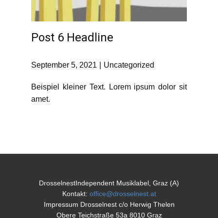
Post 6 Headline
September 5, 2021
Uncategorized
Beispiel kleiner Text. Lorem ipsum dolor sit
amet.
DrosselnestIndependent Musiklabel, Graz (A)
Kontakt:
office@drosselnest.at
Impressum Drosselnest c/o Herwig Thelen
Obere Teichstraße 53a 8010 Graz