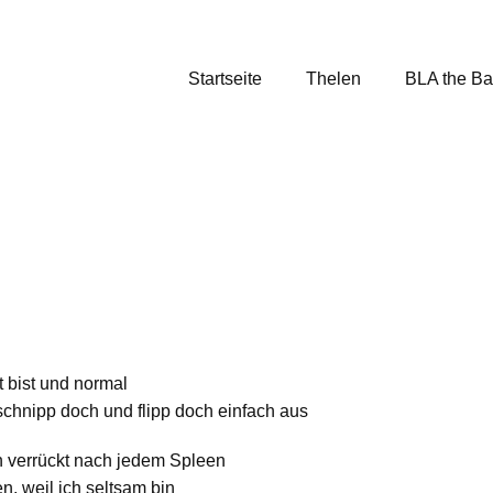
Startseite
Thelen
BLA the B
 bist und normal
schnipp doch und flipp doch einfach aus
n verrückt nach jedem Spleen
n, weil ich seltsam bin