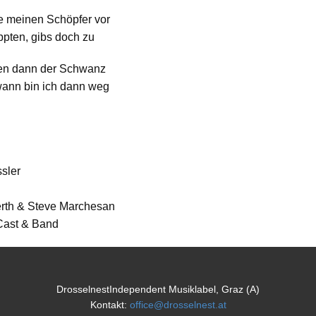
de meinen Schöpfer vor
oppten, gibs doch zu
oten dann der Schwanz
dwann bin ich dann weg
ssler
erth & Steve Marchesan
, Cast & Band
DrosselnestIndependent Musiklabel, Graz (A)
Kontakt:
office@drosselnest.at